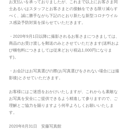
お支払いを承っておりましたが、これまで以上にお客さま同
士あるいはスタッフとお客さまとの接触をできる限り減らす
べく、誠に勝手ながら下記のとおり新たな新型コロナウイル
ス感染予防対策を採らせていただきます。⁣
⁣
・2020年9月1日以降に撮影されるお客さまにつきましては、
商品のお受け渡しを郵送のみとさせていただきます(送料およ
び梱包料につきましては従来どおり税込1,000円になりま
す)。⁣
⁣
・お会計はお写真選びの際(お写真選びをされない場合には撮
影後)とさせていただきます。⁣
⁣
お客様にはご迷惑をおかけいたしますが、これからも素敵な
お写真を安全にご提供できるよう精進して参りますので、ご
理解とご協力を賜りますよう何卒よろしくお願いいたしま
す。⁣
⁣
2020年8月31日 安藤写真館