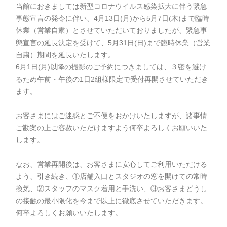
当館におきましては新型コロナウイルス感染拡大に伴う緊急
事態宣言の発令に伴い、4月13日(月)から5月7日(木)まで臨時
休業（営業自粛）とさせていただいておりましたが、緊急事
態宣言の延長決定を受けて、5月31日(日)まで臨時休業（営業
自粛）期間を延長いたします。
6月1日(月)以降の撮影のご予約につきましては、３密を避け
るため午前・午後の1日2組様限定で受付再開させていただき
ます。
お客さまにはご迷惑とご不便をおかけいたしますが、諸事情
ご勘案の上ご容赦いただけますよう何卒よろしくお願いいた
します。
なお、営業再開後は、お客さまに安心してご利用いただける
よう、引き続き、①店舗入口とスタジオの窓を開けての常時
換気、②スタッフのマスク着用と手洗い、③お客さまどうし
の接触の最小限化を今まで以上に徹底させていただきます。
何卒よろしくお願いいたします。